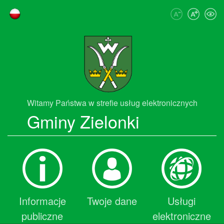
Przejdź do zawartości
Przejdź do menu ułatwień dostępu
Przejdź do menu głównego
Przejdź do mapy strony
Przejdź do deklaracji dostępności
Witamy Państwa w strefie usług elektronicznych
Gminy Zielonki
Informacje
Twoje dane
Usługi
publiczne
elektroniczne