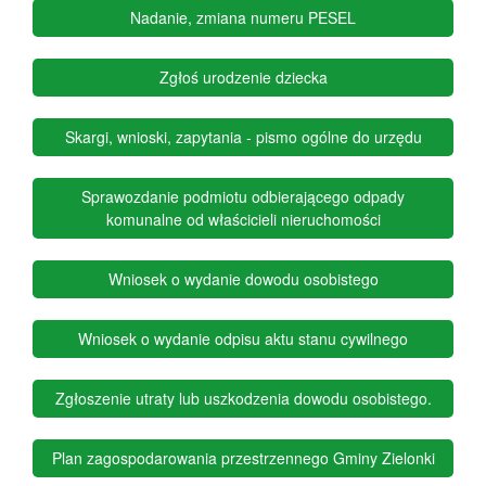
Nadanie, zmiana numeru PESEL
- otwórz w nowym 
Zgłoś urodzenie dziecka
- otwórz w nowym okni
Skargi, wnioski, zapytania - pismo ogólne do urzędu
- otwórz
Sprawozdanie podmiotu odbierającego odpady
komunalne od właścicieli nieruchomości
- otwórz w now
Wniosek o wydanie dowodu osobistego
- otwórz w now
Wniosek o wydanie odpisu aktu stanu cywilnego
- otwórz w
Zgłoszenie utraty lub uszkodzenia dowodu osobistego.
- otwór
Plan zagospodarowania przestrzennego Gminy Zielonki
- otwó