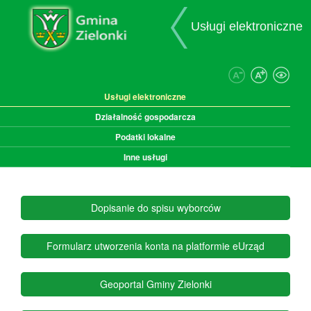
Przejdź do zawartości
Przejdź do menu ułatwień dostępu
Przejdź do menu głównego
Przejdź do mapy strony
Przejdź do deklaracji dostępności
Usługi elektroniczne
Usługi elektroniczne
Działalność gospodarcza
Podatki lokalne
Inne usługi
Dopisanie do spisu wyborców
- otwórz w nowym o
Formularz utworzenia konta na platformie eUrząd
- otwórz 
Geoportal Gminy Zielonki
- otwórz w nowym okn